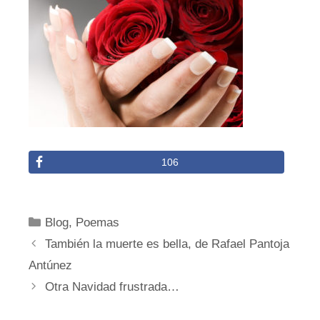
106
Categorías
Blog
,
Poemas
También la muerte es bella, de Rafael Pantoja
Antúnez
Otra Navidad frustrada…