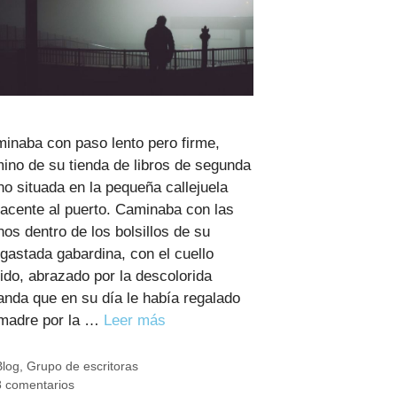
inaba con paso lento pero firme,
ino de su tienda de libros de segunda
o situada en la pequeña callejuela
acente al puerto. Caminaba con las
os dentro de los bolsillos de su
gastada gabardina, con el cuello
ido, abrazado por la descolorida
anda que en su día le había regalado
madre por la …
Leer más
Categorías
Blog
,
Grupo de escritoras
8 comentarios