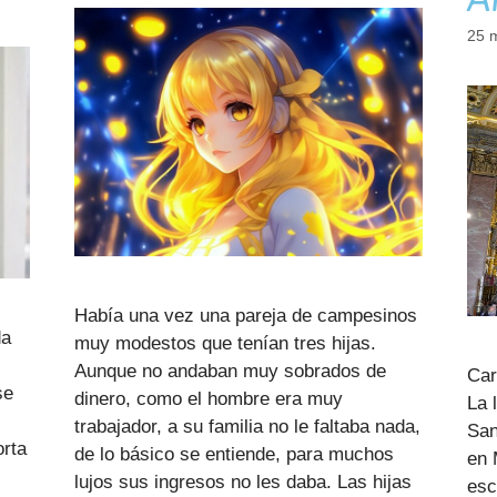
25 
Había una vez una pareja de campesinos
da
muy modestos que tenían tres hijas.
Aunque no andaban muy sobrados de
Car
se
dinero, como el hombre era muy
La 
trabajador, a su familia no le faltaba nada,
San
rta
de lo básico se entiende, para muchos
en 
s
lujos sus ingresos no les daba. Las hijas
esc