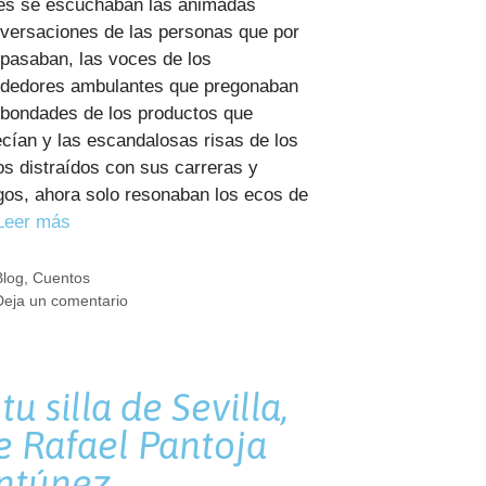
es se escuchaban las animadas
versaciones de las personas que por
í pasaban, las voces de los
dedores ambulantes que pregonaban
 bondades de los productos que
ecían y las escandalosas risas de los
os distraídos con sus carreras y
gos, ahora solo resonaban los ecos de
Leer más
Categorías
Blog
,
Cuentos
Deja un comentario
tu silla de Sevilla,
e Rafael Pantoja
ntúnez