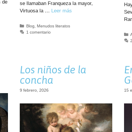
 de
se llamaban Franqueza la mayor,
Hay
Virtuosa la …
Leer más
Sev
Ra
Categorías
Blog
,
Menudos literatos
1 comentario
Los niños de la
E
concha
G
9 febrero, 2026
15 