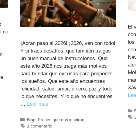
o
El 
o no
con
los
¡Abran paso al 2026! ¡2026, ven con todo!
con
Y si traes desafíos, que también traigas
n:
Nav
un buen manual de instrucciones. Que
e
ale
este año 2026 nos traiga más motivos
Moh
para brindar que excusas para posponer
ue
mae
los sueños. Que este año encuentres
Xav
felicidad, salud, amor, dinero, paz y todo
Lee
lo que necesites. Y lo que no encuentres
…
Leer más
Categorías
Blog
,
Frases que nos inspiran
1 comentario