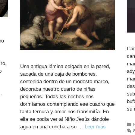
no
Cam
cam
ro,
man
Una antigua lámina colgada en la pared,
o
ady
sacada de una caja de bombones,
man
contenida dentro de un modesto marco,
des
decoraba nuestro cuarto de niñas
 …
sub
pequeñas. Todas las noches nos
buf
dormíamos contemplando ese cuadro que
su 
tanta ternura y amor nos transmitía. En
ella se podía ver al Niño Jesús dándole
agua en una concha a su …
Leer más