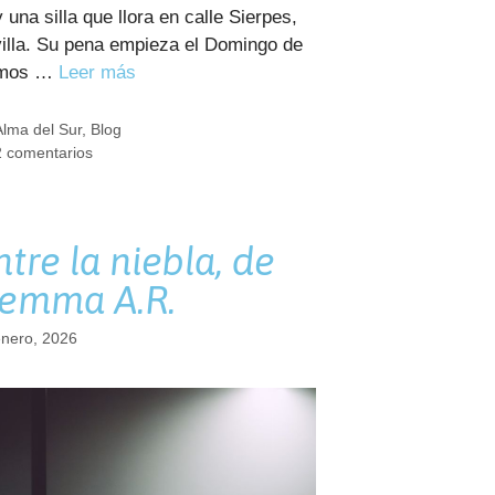
 una silla que llora en calle Sierpes,
illa. Su pena empieza el Domingo de
mos …
Leer más
Categorías
Alma del Sur
,
Blog
2 comentarios
ntre la niebla, de
emma A.R.
enero, 2026