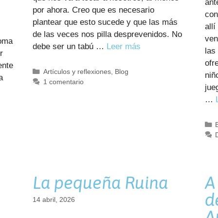
ant
por ahora. Creo que es necesario
con
plantear que esto sucede y que las más
all
de las veces nos pilla desprevenidos. No
ven
Roma
debe ser un tabú …
Leer más
las
r
ofr
ente
Categorías
Artículos y reflexiones
,
Blog
niñ
a
1 comentario
jue
…
La pequeña Ruina
A 
d
14 abril, 2026
A