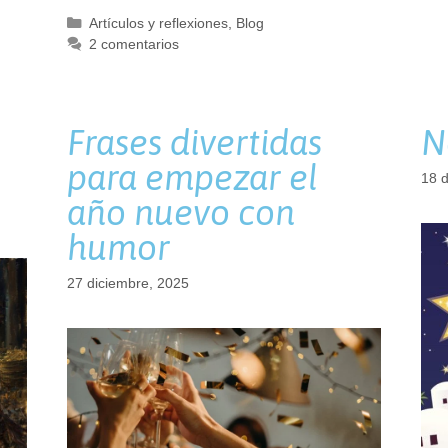
Categorías
Artículos y reflexiones
,
Blog
2 comentarios
Frases divertidas
N
para empezar el
18 d
año nuevo con
humor
27 diciembre, 2025