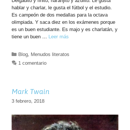
Delgadito y finito, naranjito y azulito. Le gusta
hablar y charlar, le gusta el fútbol y el estudio.
Es campeón de dos medallas para la octava
olimpiada. Y saca diez en los exámenes porque
es un buen estudiante. Es majo y es charlatán, y
tiene un buen …
Leer más
Categorías
Blog
,
Menudos literatos
1 comentario
Mark Twain
3 febrero, 2018