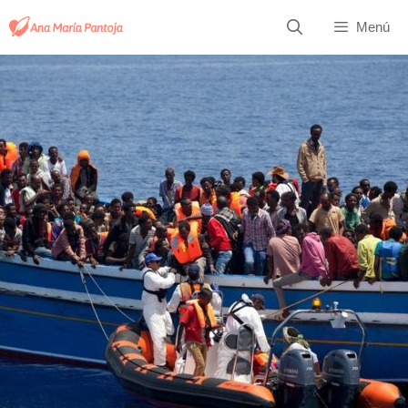
Saltar
Menú
al
contenido