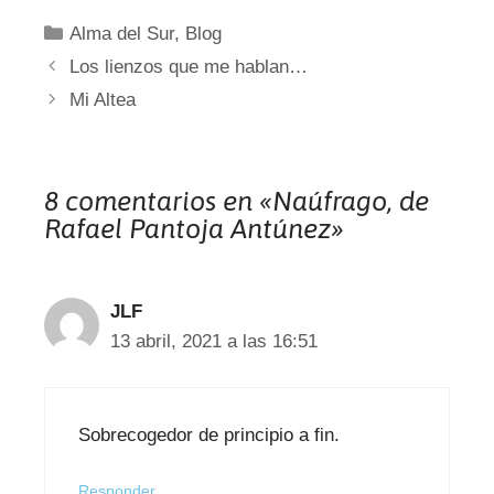
Categorías
Alma del Sur
,
Blog
Los lienzos que me hablan…
Mi Altea
8 comentarios en «Naúfrago, de
Rafael Pantoja Antúnez»
JLF
13 abril, 2021 a las 16:51
Sobrecogedor de principio a fin.
Responder