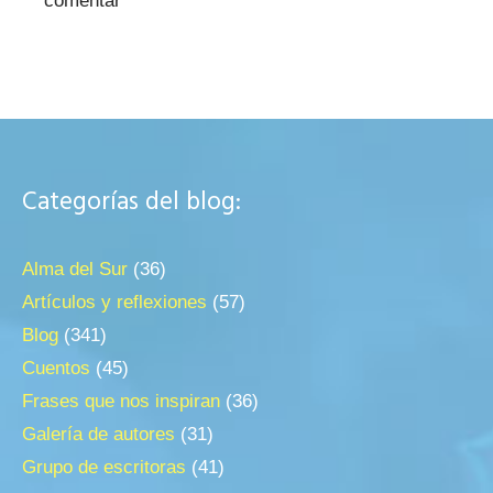
comentar
Categorías del blog:
Alma del Sur
(36)
Artículos y reflexiones
(57)
Blog
(341)
Cuentos
(45)
Frases que nos inspiran
(36)
Galería de autores
(31)
Grupo de escritoras
(41)