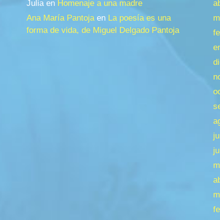
Julia
en
Homenaje a una madre
a
Ana María Pantoja
en
La poesía es una
m
forma de vida, de Miguel Delgado Pantoja
f
e
d
n
o
s
a
j
j
m
a
m
f