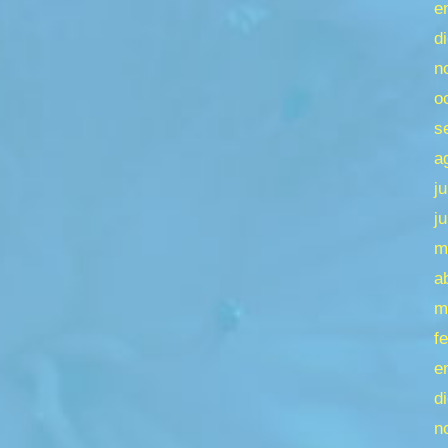
e
d
n
o
s
a
j
j
m
a
m
f
e
d
n