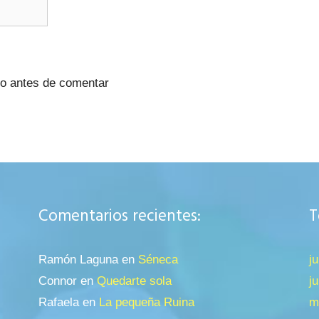
no antes de comentar
Comentarios recientes:
T
Ramón Laguna
en
Séneca
j
Connor
en
Quedarte sola
j
Rafaela
en
La pequeña Ruina
m