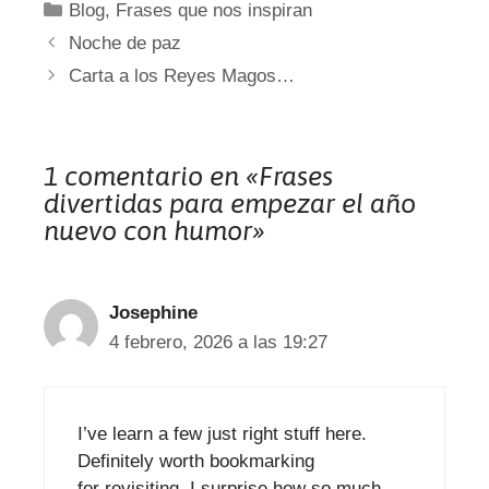
Categorías
Blog
,
Frases que nos inspiran
Noche de paz
Carta a los Reyes Magos…
1 comentario en «Frases
divertidas para empezar el año
nuevo con humor»
Josephine
4 febrero, 2026 a las 19:27
I’ve learn a few just right stuff here.
Definitely worth bookmarking
for revisiting. I surprise how so much