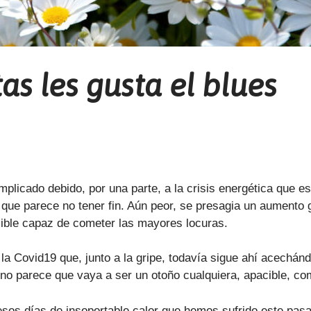
as les gusta el blues
plicado debido, por una parte, a la crisis energética que
que parece no tener fin. Aún peor, se presagia un aumento gr
cible capaz de cometer las mayores locuras.
la Covid19 que, junto a la gripe, todavía sigue ahí acechán
o parece que vaya a ser un otoño cualquiera, apacible, co
sos días de insoportable calor que hemos sufrido este pasa