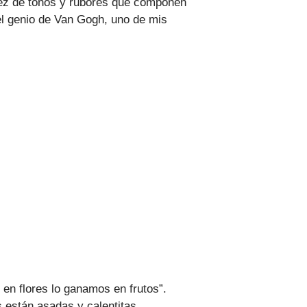
guez de tonos y rubores que componen
el genio de Van Gogh, uno de mis
 en flores lo ganamos en frutos”.
 están asadas y calentitas.