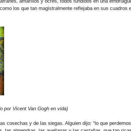
azafranes, amarillos y ocres, todos fundidos en una embria
 como los que tan magistralmente reflejaba en sus cuadros 
do por Vicent Van Gogh en vida)
as cosechas y de las siegas. Alguien dijo: “lo que perdemos
, las almendras, las avellanas y las castañas, que tan ricas