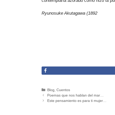
contemplarla azorado como hizo la pu
Ryunosuke Akutagawa (1892
Categorías
Blog
,
Cuentos
Poemas que nos hablan del mar…
Este pensamiento es para ti mujer…