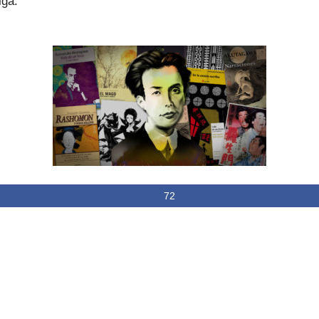
lga.
72